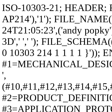
ISO-10303-21; HEADER; FILE_DESCRIPTION(('STEP AP214'),'1'); FILE_NAME('800 new.stp','2021-11-24T21:05:23',('andy popky'),('xl machinery'),'Spatial InterOp 3D',' ',' '); FILE_SCHEMA(('AUTOMOTIVE_DESIGN { 1 0 10303 214 1 1 1 1 }')); ENDSEC; DATA; #1=MECHANICAL_DESIGN_GEOMETRIC_PRESENTATION_REPRESENTATION(' ',(#10,#11,#12,#13,#14,#15,#16,#17,#18,#19,#20,#21,#22,#23,#24,#25,#26,#27,#28,#29,#30,#31,#32,#33,#34,#35,#36,#37,#38,#39,#40,#41,#42,#43,#44,#45,#46,#47,#48,#49,#50,#51,#52,#53,#54,#55,#56,#57,#58,#59,#60,#61,#62,#63,#64,#65,#66,#67,#68,#69,#70,#71,#72,#73,#74,#75,#76,#77,#78,#79,#80,#81,#82,#83,#84,#85,#86,#87,#88,#89,#90,#91,#92,#93,#94,#95,#96,#97,#98,#99,#100,#101,#102,#103,#104,#105,#106,#107,#108,#109,#110,#111,#112,#113,#114,#115,#116,#117,#118,#119,#120,#121,#122,#123,#124,#125,#126,#127,#128,#129,#130,#131,#132,#133,#134,#135,#136,#137,#138,#139,#140,#141,#142,#143,#144,#145,#146,#147,#148,#149,#150,#151,#152,#153,#154,#155,#156,#157,#158,#159,#160,#161,#162,#163,#164,#165,#166,#167,#168,#169,#170,#171,#172,#173,#174,#175,#176,#177,#178,#179,#180,#181,#182,#183,#184,#185,#186,#187,#188,#189,#190,#191,#192,#193,#194,#195,#196,#197,#198,#199,#200,#201,#202,#203,#204,#205,#206,#207,#208,#209,#210,#211,#212,#213,#214,#215,#216,#217,#218,#219,#220,#221,#222,#223,#224,#225,#226,#227,#228,#229,#230,#231,#232,#233,#234,#235,#236,#237,#238,#239,#240,#241,#242,#243,#244,#245,#246,#247,#248,#249,#250,#251,#252,#253,#254,#255,#256,#257,#258,#259,#260,#261,#262,#263,#264,#265,#266,#267,#268,#269,#270,#271,#272,#273,#274,#275,#276,#277,#278,#279,#280,#281,#282,#283,#284,#285,#286,#287,#288,#289,#290,#291,#292,#293,#294,#295,#296,#297,#298,#299,#300,#301,#302,#303,#304,#305,#306,#307,#308,#309,#310,#311,#312,#313,#314,#315,#316,#317,#318,#319,#320,#321,#322,#323,#324,#325,#326,#327,#328,#329,#330,#331,#332,#333,#334,#335,#336,#337,#338,#339,#340,#341,#342,#343,#344,#345,#346,#347,#348,#349,#350,#351,#352,#353,#354,#355,#356,#357,#358,#359,#360,#361,#362,#363,#364,#365,#366,#367,#368,#369,#370,#371,#372,#373,#374,#375,#376,#377,#378,#379,#380,#381,#382,#383,#384,#385,#386,#387,#388,#389,#390,#391,#392,#393,#394,#395,#396,#397,#398,#399,#400,#401,#402,#403,#404,#405,#406,#407,#408,#409,#410,#411,#412,#413,#414,#415,#416,#417,#418,#419,#420,#421,#422,#423,#424,#425,#426,#427,#428,#429,#430,#431,#432,#433,#434,#435,#436,#437,#438,#439,#440,#441,#442,#443,#444,#445,#446,#447,#448,#449,#450,#451,#452,#453,#454,#455,#456,#457,#458,#459,#460,#461,#462,#463,#464,#465,#466,#467,#468,#469,#470,#471,#472,#473,#474,#475,#476,#477,#478,#479,#480,#481,#482,#483,#484,#485,#486,#487,#488,#489,#490,#491,#492,#493,#494,#495,#496,#497,#498,#499,#500,#501,#502,#503,#504,#505,#506,#507,#508,#509,#510,#511,#512,#513,#514,#515,#516,#517,#518,#519,#520,#521,#522,#523,#524,#525,#526,#527,#528,#529,#530,#531,#532,#533,#534,#535,#536,#537,#538,#539,#540,#541,#542,#543,#544,#545,#546,#547,#548,#549,#550,#551,#552,#553,#554,#555,#556,#557,#558,#559,#560,#561,#562,#563,#564,#565,#566,#567,#568,#569,#570,#571,#572,#573,#574,#575,#576,#577,#578,#579,#580,#581,#582,#583,#584,#585,#586,#587,#588,#589,#590,#591,#592,#593,#594,#595,#596,#597,#598,#599,#600,#601,#602,#603,#604,#605,#606,#607,#608,#609,#610,#611,#612,#613,#614,#615,#616,#617,#618,#619,#620,#621,#622,#623,#624,#625,#626,#627,#628,#629,#630,#631,#632,#633,#634,#635,#636,#637,#638,#639,#640),#6); #2=PRODUCT_DEFINITION_CONTEXT('',#641,'design'); #3=APPLICATION_PROTOCOL_DEFINITION('INTERNATIONAL STANDARD','automotive_design',1994,#641); #4=PRODUCT_CATEGORY_RELATIONSHIP('NONE','NONE',#642,#643); #5=SHAPE_DEFINITION_REPRESENTATION(#644,#645); #6= (GEOMETRIC_REPRESENTATION_CONTEXT(3)GLOBAL_UNCERTAINTY_ASSIGNED_CONTEXT((#648))GLOBAL_UNIT_ASSIGNED_CONTEXT((#650,#651,#652))REPRESENTATION_CONTEXT('NONE','WORKSPACE')); #10=STYLED_ITEM('',(#654),#655); #11=STYLED_ITEM('',(#656),#657); #12=STYLED_ITEM('',(#658),#659); #13=STYLED_ITEM('',(#660),#661); #14=STYLED_ITEM('',(#662),#663); #15=STYLED_ITEM('',(#664),#665); #16=STYLED_ITEM('',(#666),#667); #17=STYLED_ITEM('',(#668),#669); #18=STYLED_ITEM('',(#670),#671); #19=STYLED_ITEM('',(#672),#673); #20=STYLED_ITEM('',(#674),#675); #21=STYLED_ITEM('',(#676),#677); #22=STYLED_ITEM('',(#678),#679); #23=STYLED_ITEM('',(#680),#681); #24=STYLED_ITEM('',(#682),#683); #25=STYLED_ITEM('',(#684),#685); #26=STYLED_ITEM('',(#686),#687); #27=STYLED_ITEM('',(#688),#689); #28=STYLED_ITEM('',(#690),#691); #29=STYLED_ITEM('',(#692),#693); #30=STYLED_ITEM('',(#694),#695); #31=STYLED_ITEM('',(#696),#697); #32=STYLED_ITEM('',(#698),#699); #33=STYLED_ITEM('',(#700),#701); #34=STYLED_ITEM('',(#702),#703); #35=STYLED_ITEM('',(#704),#705); #36=STYLED_ITEM('',(#706),#707); #37=STYLED_ITEM('',(#708),#709); #38=STYLED_ITEM('',(#710),#711); #39=STYLED_ITEM('',(#712),#713); #40=STYLED_ITEM('',(#714),#715); #41=STYLED_